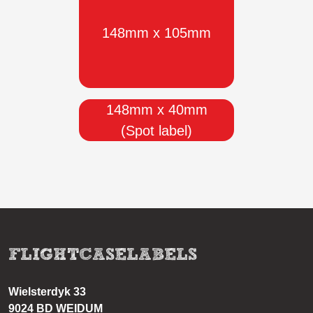
148mm x 105mm
148mm x 40mm
(Spot label)
FLIGHTCASELABELS
Wielsterdyk 33
9024 BD WEIDUM